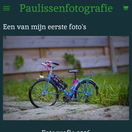
Paulissenfotografie
Ga
direct
naar
Een van mijn eerste foto's
de
hoofdinhoud