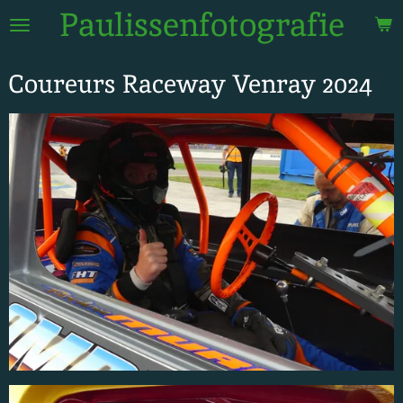
Paulissenfotografie
Ga
direct
naar
Coureurs Raceway Venray 2024
de
hoofdinhoud