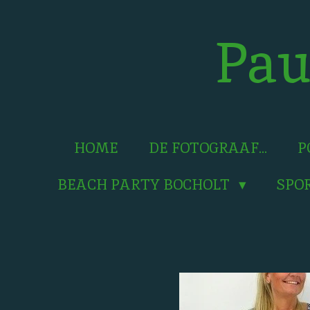
Ga
direct
Pau
naar
de
hoofdinhoud
HOME
DE FOTOGRAAF...
P
BEACH PARTY BOCHOLT
SPO