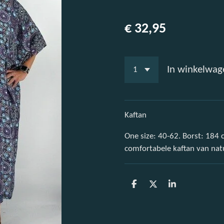
€ 32,95
In winkelwag
Kaftan
One size: 40-62. Borst: 184
comfortabele kaftan van natuu
D
D
S
e
e
h
l
e
a
e
l
r
n
e