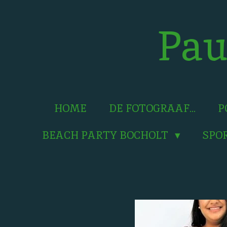
Ga
direct
Pau
naar
de
hoofdinhoud
HOME
DE FOTOGRAAF...
P
BEACH PARTY BOCHOLT
SPO