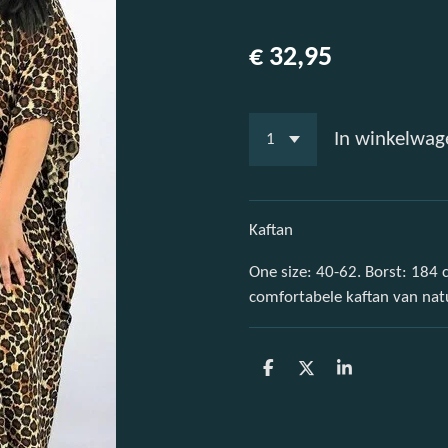
€ 32,95
In winkelwag
Kaftan
One size: 40-62. Borst: 184
comfortabele kaftan van natuu
D
D
S
e
e
h
l
e
a
e
l
r
n
e