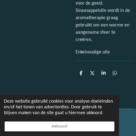
voor de geest.
Sinaasappelolie wordt in de
aromatherapie graag
gebruikt om een warme en
aangename sfeer te
creëren.
Enkelvoudige olie
D
D
S
D
e
e
h
e
l
e
a
l
e
l
r
e
n
e
n
Deze website gebruikt cookies voor analyse-doeleinden
en/of het tonen van advertenties. Door gebruik te
blijven maken van de site gaat u hiermee akkoord.
© 2022 - 2026 Paulissenfotografie
Akkoord
Powered by
JouwWeb