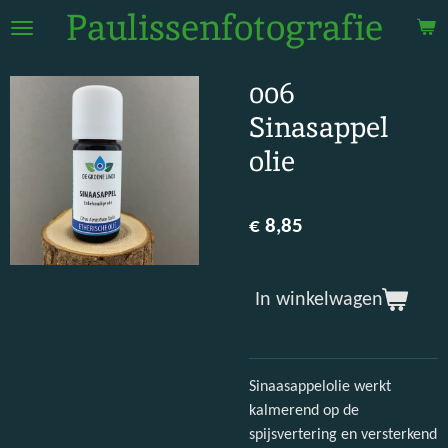
Paulissenfotografie
Ga
direct
naar
006
de
hoofdinhoud
Sinasappel
olie
€ 8,85
In winkelwagen
Sinaasappelolie werkt
kalmerend op de
spijsvertering en versterkend