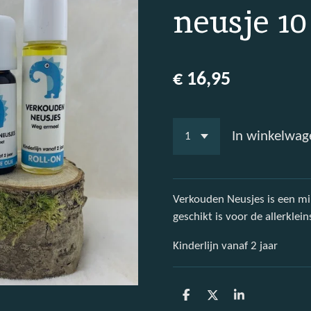
neusje 10
€ 16,95
In winkelwag
Verkouden Neusjes is een mil
geschikt is voor de allerklein
Kinderlijn vanaf 2 jaar
D
D
S