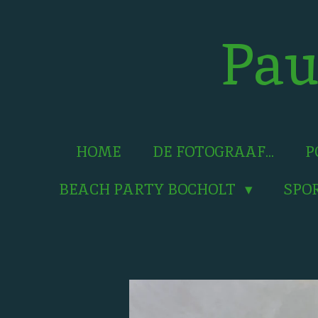
Ga
direct
Pau
naar
de
hoofdinhoud
HOME
DE FOTOGRAAF...
P
BEACH PARTY BOCHOLT
SPO