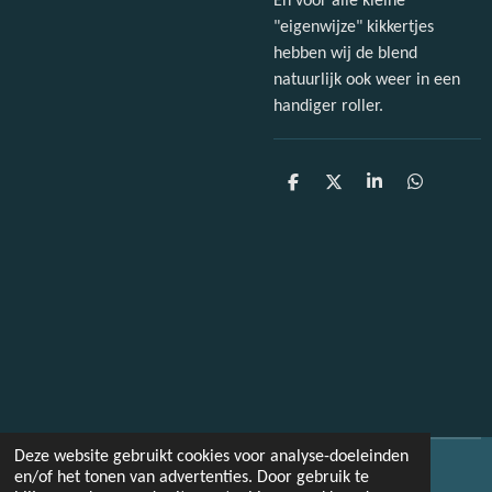
En voor alle kleine
"eigenwijze" kikkertjes
hebben wij de blend
natuurlijk ook weer in een
handiger roller.
D
D
S
D
e
e
h
e
l
e
a
l
e
l
r
e
n
e
n
Deze website gebruikt cookies voor analyse-doeleinden
© 2022 - 2026 Paulissenfotografie
en/of het tonen van advertenties. Door gebruik te