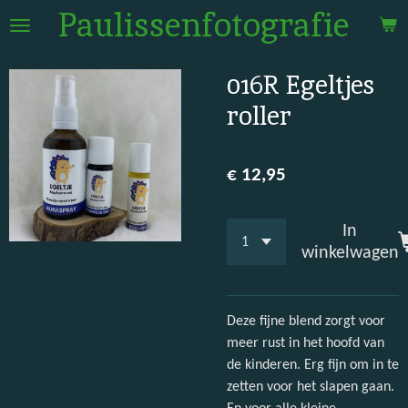
Paulissenfotografie
Ga
direct
naar
016R Egeltjes
de
hoofdinhoud
roller
€ 12,95
In
winkelwagen
Deze fijne blend zorgt voor
meer rust in het hoofd van
de kinderen. Erg fijn om in te
zetten voor het slapen gaan.