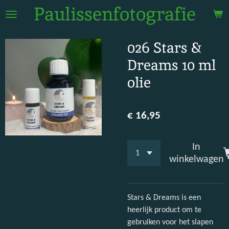
Paulissenfotografie
Ga
direct
naar
026 Stars &
de
hoofdinhoud
Dreams 10 ml
olie
€ 16,95
In
winkelwagen
Stars & Dreams is een
heerlijk product om te
gebruiken voor het slapen