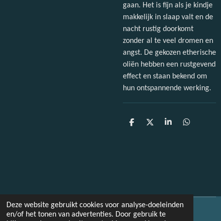
gaan. Het is fijn als je kindje
makkelijk in slaap valt en de
nacht rustig doorkomt
zonder al te veel dromen en
angst. De gekozen etherische
oliën hebben een rustgevend
effect en staan bekend om
hun ontspannende werking.
D
D
S
D
e
e
h
e
l
e
a
l
e
l
r
e
n
e
n
Deze website gebruikt cookies voor analyse-doeleinden
© 2022 - 2026 Paulissenfotografie
en/of het tonen van advertenties. Door gebruik te