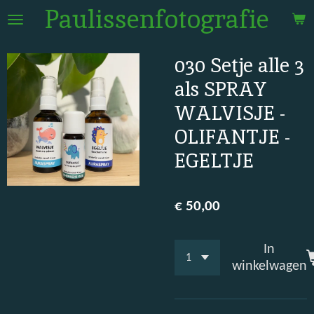
Paulissenfotografie
Ga
direct
naar
030 Setje alle 3
de
hoofdinhoud
als SPRAY
WALVISJE -
OLIFANTJE -
EGELTJE
€ 50,00
In
winkelwagen