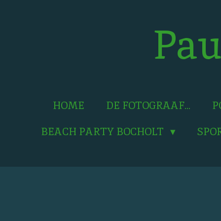
Ga
direct
Pau
naar
de
hoofdinhoud
HOME
DE FOTOGRAAF...
P
BEACH PARTY BOCHOLT
SPO