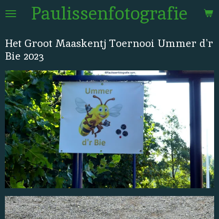
Paulissenfotografie
Ga
direct
naar
Het Groot Maaskentj Toernooi Ummer d'r
de
Bie 2023
hoofdinhoud