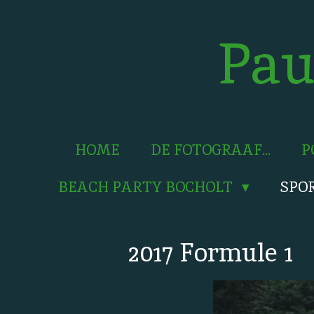
Ga
direct
Pau
naar
de
hoofdinhoud
HOME
DE FOTOGRAAF...
P
BEACH PARTY BOCHOLT
SPO
2017 Formule 1